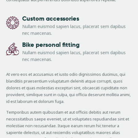
Custom accessories
Nullam euismod sapien lacus, placerat sem dapibus
nec maecenas.
Bike personal fitting
Nullam euismod sapien lacus, placerat sem dapibus
nec maecenas.
At vero eos et accusamus et iusto odio dignissimos ducimus, qui
blanditiis praesentium voluptatum deleniti atque corrupti, quos
dolores et quas molestias excepturi sint, obcaecati cupiditate non
provident, similique sunt in culpa, qui officia deserunt mollitia animi,
id est laborum et dolorum fuga.
Temporibus autem quibusdam et aut officiis debitis aut rerum
necessitatibus saepe eveniet, ut et voluptates repudiandae sint et
molestiae non recusandae. Itaque earum rerum hic tenetur a
sapiente delectus, ut aut reiciendis voluptatibus maiores alias