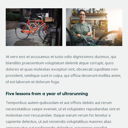
At vero eos et accusamus et iusto odio dignissimos ducimus, qui
blanditiis praesentium voluptatum deleniti atque corrupti, quos
dolores et quas molestias excepturi sint, obcaecati cupiditate non
provident, similique sunt in culpa, qui officia deserunt mollitia animi,
id est laborum et dolorum fuga.
Five lessons from a year of ultrarunning
Temporibus autem quibusdam et aut officiis debitis aut rerum
necessitatibus saepe eveniet, ut et voluptates repudiandae sint et
molestiae non recusandae. Itaque earum rerum hic tenetur a
sapiente delectus, ut aut reiciendis voluptatibus maiores alias
consequatur aut perferendis doloribus asperiores repellat.