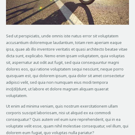
Sed ut perspiciatis, unde omnis iste natus error sit voluptatem
accusantium doloremque laudantium, totam rem aperiam eaque
ipsa, quae ab illo inventore veritatis et quasi architecto beatae vitae
dicta sunt, explicabo. Nemo enim ipsam voluptatem, quia voluptas
sit, aspernatur aut odit aut fugit, sed quia consequuntur magni
dolores eos, qui ratione voluptatem sequi nesciunt, neque porro
quisquam est, qui dolorem ipsum, quia dolor sit amet consectetur
adipisci velit, sed quia non numquam eius modi tempora
inci[di]dunt, ut labore et dolore magnam aliquam quaerat
voluptatem.
Ut enim ad minima veniam, quis nostrum exercitationem ullam
corporis suscipit laboriosam, nisi ut aliquid ex ea commodi
consequatur? Quis autem vel eum iure reprehenderit, qui in ea
voluptate velit esse, quam nihil molestiae consequatur, vel illum, qui
dolorem eum fugiat, quo voluptas nulla pariatur?