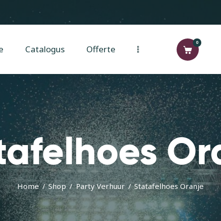
Home
Catalogus
0
e
Catalogus
Offerte
Offerte
Contact
tafelhoes Or
Home
Shop
Party Verhuur
Statafelhoes Oranje