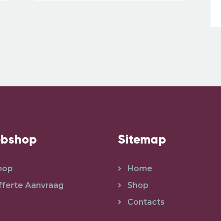
bshop
Sitemap
hop
Home
fferte Aanvraag
Shop
Contacts