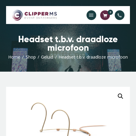
0
Home
Headset t.b.v. draadloze
Catalogus
microfoon
Offerte
Home
Shop
Geluid
Headset t.b.v. draadloze microfoon
Contact