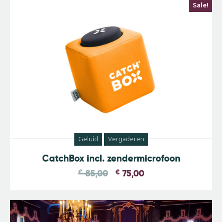
Sale!
Geluid
Vergaderen
CatchBox incl. zendermicrofoon
€
85,00
€
75,00