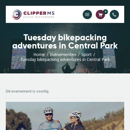
0
Home
Tuesday bikepacking
Catalogus
adventures in Central Park
Offerte
Home
Evenementen
Sport
Contact
Tuesday bikepacking adventures in Central Park
Dit evenement is voorbij.