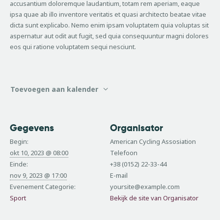
accusantium doloremque laudantium, totam rem aperiam, eaque
ipsa quae ab illo inventore veritatis et quasi architecto beatae vitae
dicta sunt explicabo. Nemo enim ipsam voluptatem quia voluptas sit
aspernatur aut odit aut fugit, sed quia consequuntur magni dolores
eos qui ratione voluptatem sequi nesciunt.
Toevoegen aan kalender
Gegevens
Organisator
Begin:
American Cycling Assosiation
okt 10, 2023 @ 08:00
Telefoon
Einde:
+38 (0152) 22-33-44
nov 9, 2023 @ 17:00
E-mail
Evenement Categorie:
yoursite@example.com
Sport
Bekijk de site van Organisator