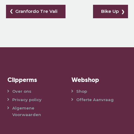
Granfordo Tre Vali
Bike Up
Clipperms
Webshop
Over ons
Shop
Privacy policy
Offerte Aanvraag
Algemene
Voorwaarden